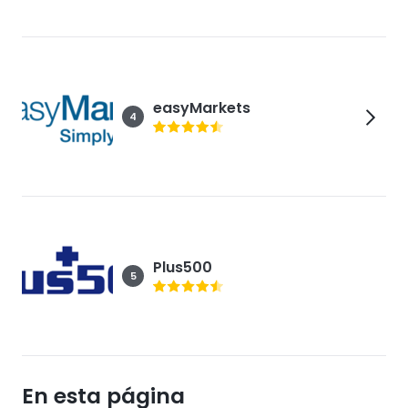
easyMarkets
4
Plus500
5
En esta página