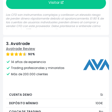
Visitar
Los CFD son instrumentos complejos y conllevan un elevado riesgo
de perder dinero rápidamente debido al apalancamiento. El 80 % de
las cuentas de usuarios individuales pierden dinero al comprar y
vender CFD con este proveedor. Debe plantearse si entiende cómo
funcionan los CFD y si puede permitirse asumir el elevado riesgo de
perder su dinero. Su capital está en peligro.
3. Avatrade
Avatrade Review
90%
14 años de experiencia
Trading profesionales y minoristas
Más de 200.000 clientes
CUENTA DEMO
Si
DEPÓSITO MÍNIMO
100€
COACH DE TRADING
No